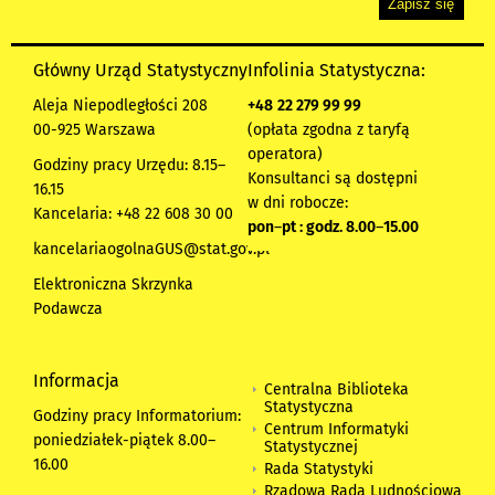
Główny Urząd Statystyczny
Infolinia Statystyczna:
Aleja Niepodległości 208
+48
22 279 99 99
00-925 Warszawa
(opłata zgodna z taryfą
operatora)
Godziny pracy Urzędu: 8.15–
Konsultanci są dostępni
16.15
w dni robocze:
Kancelaria: +48 22 608 30 00
pon
–
pt : godz. 8.00
–
15.00
kancelariaogolnaGUS@stat.gov.pl
Elektroniczna Skrzynka
Podawcza
Informacja
Centralna Biblioteka
Statystyczna
Godziny pracy Informatorium:
Centrum Informatyki
poniedziałek-piątek 8.00
–
Statystycznej
16.00
Rada Statystyki
Rządowa Rada Ludnościowa