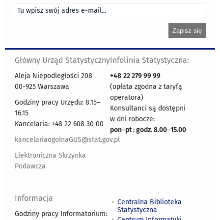
Główny Urząd Statystyczny
Infolinia Statystyczna:
Aleja Niepodległości 208
+48
22 279 99 99
00-925 Warszawa
(opłata zgodna z taryfą
operatora)
Godziny pracy Urzędu: 8.15–
Konsultanci są dostępni
16.15
w dni robocze:
Kancelaria: +48 22 608 30 00
pon
–
pt : godz. 8.00
–
15.00
kancelariaogolnaGUS@stat.gov.pl
Elektroniczna Skrzynka
Podawcza
Informacja
Centralna Biblioteka
Statystyczna
Godziny pracy Informatorium:
Centrum Informatyki