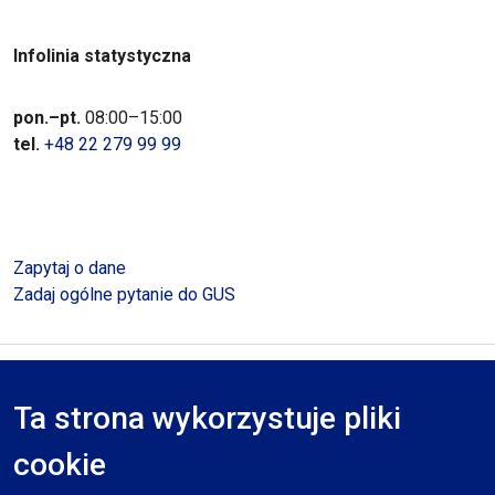
Infolinia statystyczna
pon.–pt.
08:00–15:00
tel.
+48 22 279 99 99
Zapytaj o dane
Zadaj ogólne pytanie do GUS
Polityka prywatności
Deklaracja dostępności
Mapa serwisu
Ta strona wykorzystuje pliki
RODO
cookie