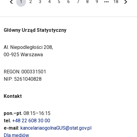
1
2
3
4
5
6
7
8
9
18
Poprzednia strona
Bieżąca strona
Strona
Strona
Strona
Strona
Strona
Strona
Strona
Strona
Ostatnia s
Nastę
Główny Urząd Statystyczny
Al. Niepodległości 208,
00-925 Warszawa
REGON: 000331501
NIP: 5261040828
Kontakt
pon.–pt.
08:15–16:15
tel.
+48 22 608 30 00
e-mail:
kancelariaogolnaGUS@stat.gov.pl
Dla mediów