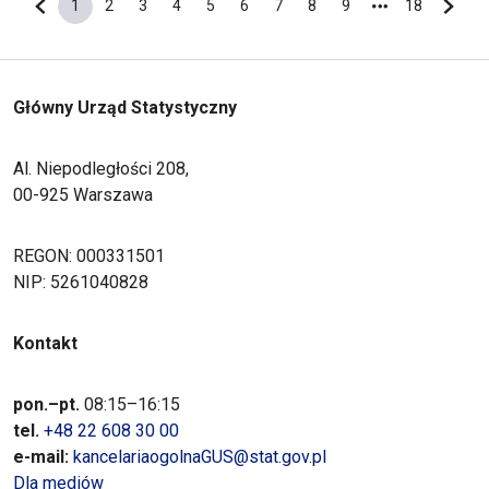
1
2
3
4
5
6
7
8
9
18
Poprzednia strona
Bieżąca strona
Strona
Strona
Strona
Strona
Strona
Strona
Strona
Strona
Ostatnia s
Nastę
Główny Urząd Statystyczny
Al. Niepodległości 208,
00-925 Warszawa
REGON: 000331501
NIP: 5261040828
Kontakt
pon.–pt.
08:15–16:15
tel.
+48 22 608 30 00
e-mail:
kancelariaogolnaGUS@stat.gov.pl
Dla mediów