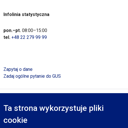
Infolinia statystyczna
pon.–pt.
08:00–15:00
tel.
+48 22 279 99 99
Zapytaj o dane
Zadaj ogólne pytanie do GUS
Polityka prywatności
Deklaracja dostępności
Mapa serwisu
Ta strona wykorzystuje pliki
RODO
cookie