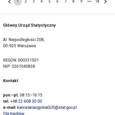
1
2
3
4
5
6
7
8
9
18
Poprzednia strona
Bieżąca strona
Strona
Strona
Strona
Strona
Strona
Strona
Strona
Strona
Ostatnia s
Nastę
Główny Urząd Statystyczny
Al. Niepodległości 208,
00-925 Warszawa
REGON: 000331501
NIP: 5261040828
Kontakt
pon.–pt.
08:15–16:15
tel.
+48 22 608 30 00
e-mail:
kancelariaogolnaGUS@stat.gov.pl
Dla mediów