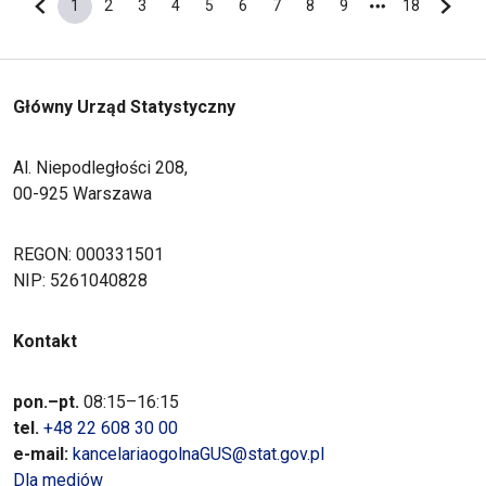
1
2
3
4
5
6
7
8
9
18
Poprzednia strona
Bieżąca strona
Strona
Strona
Strona
Strona
Strona
Strona
Strona
Strona
Ostatnia s
Nastę
Główny Urząd Statystyczny
Al. Niepodległości 208,
00-925 Warszawa
REGON: 000331501
NIP: 5261040828
Kontakt
pon.–pt.
08:15–16:15
tel.
+48 22 608 30 00
e-mail:
kancelariaogolnaGUS@stat.gov.pl
Dla mediów