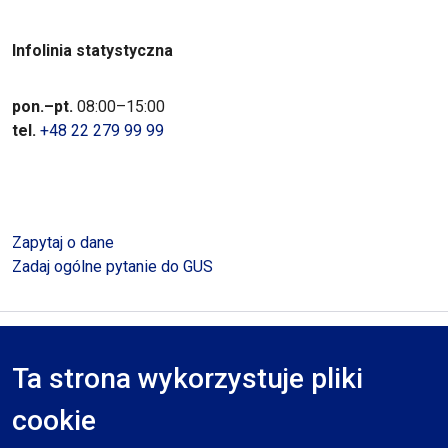
Infolinia statystyczna
pon.–pt.
08:00–15:00
tel.
+48 22 279 99 99
Zapytaj o dane
Zadaj ogólne pytanie do GUS
Polityka prywatności
Deklaracja dostępności
Mapa serwisu
Ta strona wykorzystuje pliki
RODO
cookie