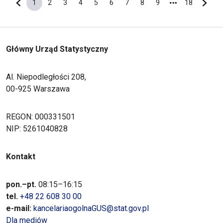
1
2
3
4
5
6
7
8
9
18
Poprzednia strona
Bieżąca strona
Strona
Strona
Strona
Strona
Strona
Strona
Strona
Strona
Ostatnia s
Nastę
Główny Urząd Statystyczny
Al. Niepodległości 208,
00-925 Warszawa
REGON: 000331501
NIP: 5261040828
Kontakt
pon.–pt.
08:15–16:15
tel.
+48 22 608 30 00
e-mail:
kancelariaogolnaGUS@stat.gov.pl
Dla mediów