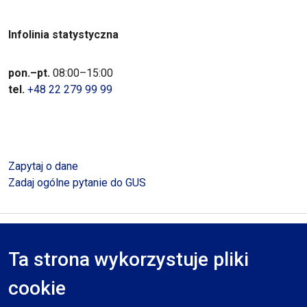
Infolinia statystyczna
pon.–pt.
08:00–15:00
tel.
+48 22 279 99 99
Zapytaj o dane
Zadaj ogólne pytanie do GUS
Polityka prywatności
Deklaracja dostępności
Mapa serwisu
Ta strona wykorzystuje pliki
RODO
cookie