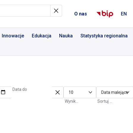
al Informacyjny
O nas
EN
Innowacje
Edukacja
Nauka
Statystyka regionalna
Data do
Wyniki na stronę
Sortuj po