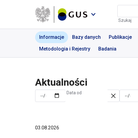
Przejdź do menu nawigacyjnego
Przejdź do wyszukiwarki
Przejdź do treści
Przejdź do stopki
Aktualności | GUS - Port
Szukaj
Informacje
Bazy danych
Publikacje
Metodologia i Rejestry
Badania
Aktualności
Data od
03.08.2026