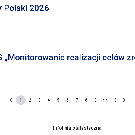
y Polski 2026
S „Monitorowanie realizacji celów
1
2
3
4
5
6
7
8
9
18
Poprzednia strona
Bieżąca strona
Strona
Strona
Strona
Strona
Strona
Strona
Strona
Strona
Ostatnia s
Nastę
Infolinia statystyczna