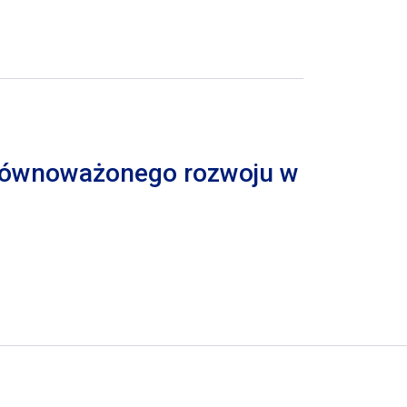
 zrównoważonego rozwoju w
trona
pna strona