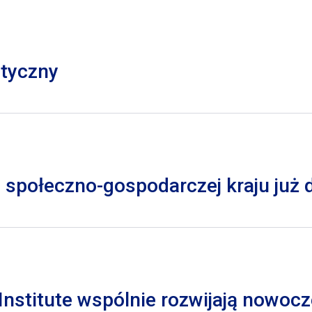
styczny
 społeczno-gospodarczej kraju już
nstitute wspólnie rozwijają nowocz