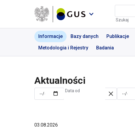
Przejdź do menu nawigacyjnego
Przejdź do wyszukiwarki
Przejdź do treści
Przejdź do stopki
Aktualności | GUS - Port
Szukaj
Informacje
Bazy danych
Publikacje
Metodologia i Rejestry
Badania
Aktualności
Data od
03.08.2026