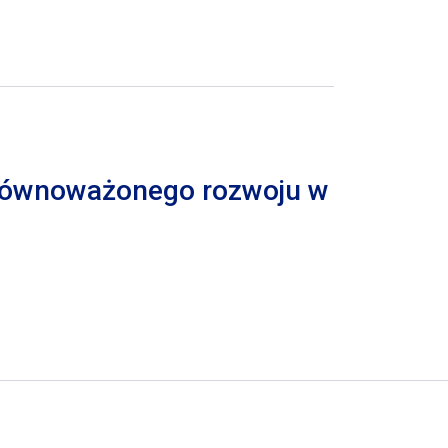
 zrównoważonego rozwoju w
trona
pna strona