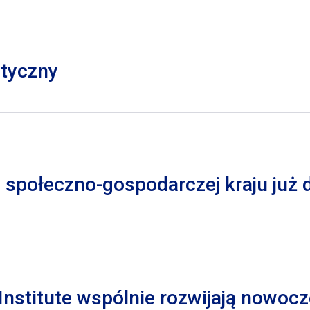
styczny
 społeczno-gospodarczej kraju już
nstitute wspólnie rozwijają nowocz