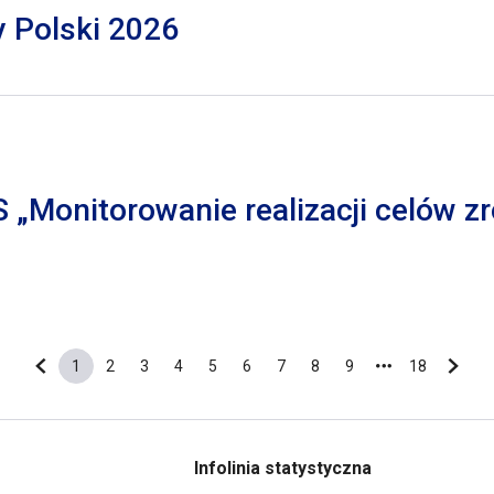
y Polski 2026
S „Monitorowanie realizacji celów
1
2
3
4
5
6
7
8
9
18
Poprzednia strona
Bieżąca strona
Strona
Strona
Strona
Strona
Strona
Strona
Strona
Strona
Ostatnia s
Nastę
Infolinia statystyczna