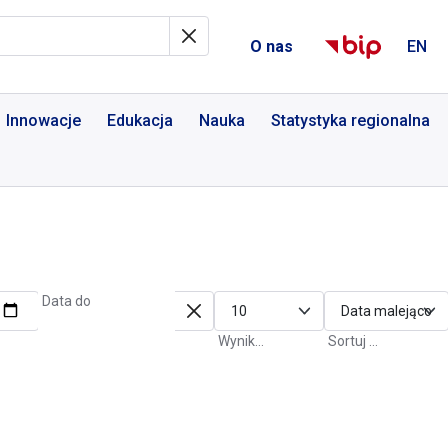
al Informacyjny
O nas
EN
Innowacje
Edukacja
Nauka
Statystyka regionalna
Data do
Wyniki na stronę
Sortuj po