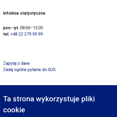
Infolinia statystyczna
pon.–pt.
08:00–15:00
tel.
+48 22 279 99 99
Zapytaj o dane
Zadaj ogólne pytanie do GUS
Polityka prywatności
Deklaracja dostępności
Mapa serwisu
Ta strona wykorzystuje pliki
RODO
cookie