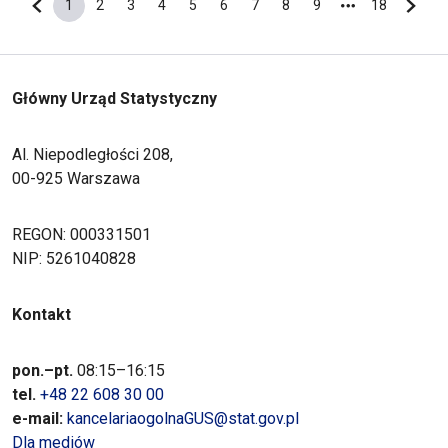
1
2
3
4
5
6
7
8
9
18
Poprzednia strona
Bieżąca strona
Strona
Strona
Strona
Strona
Strona
Strona
Strona
Strona
Ostatnia s
Nastę
Główny Urząd Statystyczny
Al. Niepodległości 208,
00-925 Warszawa
REGON: 000331501
NIP: 5261040828
Kontakt
pon.–pt.
08:15–16:15
tel.
+48 22 608 30 00
e-mail:
kancelariaogolnaGUS@stat.gov.pl
Dla mediów