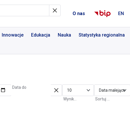
al Informacyjny
O nas
EN
Innowacje
Edukacja
Nauka
Statystyka regionalna
Data do
Wyniki na stronę
Sortuj po