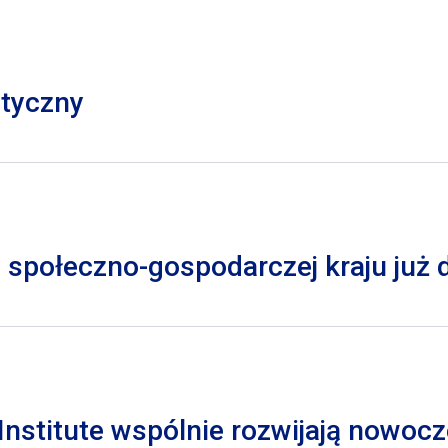
styczny
 społeczno-gospodarczej kraju już
nstitute wspólnie rozwijają nowocz