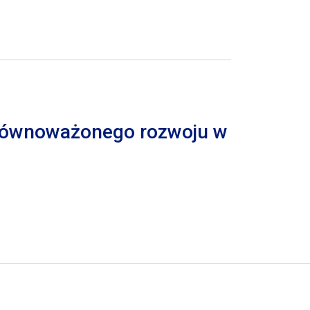
 zrównoważonego rozwoju w
trona
pna strona