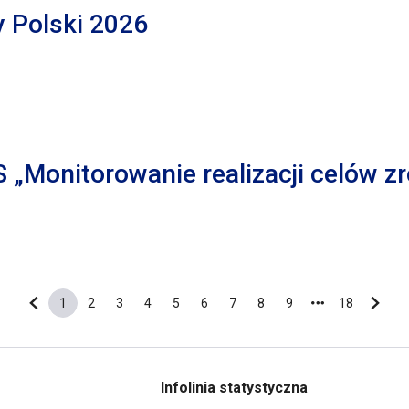
y Polski 2026
S „Monitorowanie realizacji celów
1
2
3
4
5
6
7
8
9
18
Poprzednia strona
Bieżąca strona
Strona
Strona
Strona
Strona
Strona
Strona
Strona
Strona
Ostatnia s
Nastę
Infolinia statystyczna