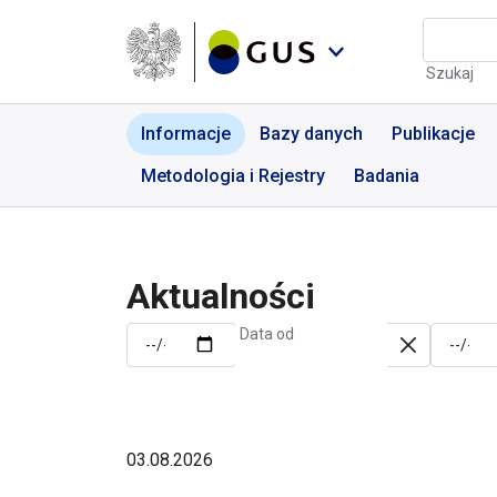
Przejdź do menu nawigacyjnego
Przejdź do wyszukiwarki
Przejdź do treści
Przejdź do stopki
Aktualności | GUS - Port
Szukaj
Informacje
Bazy danych
Publikacje
Metodologia i Rejestry
Badania
Aktualności
Data od
03.08.2026