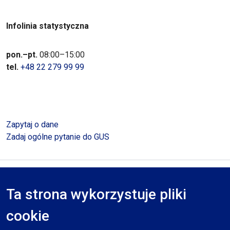
Infolinia statystyczna
pon.–pt.
08:00–15:00
tel.
+48 22 279 99 99
Zapytaj o dane
Zadaj ogólne pytanie do GUS
Polityka prywatności
Deklaracja dostępności
Mapa serwisu
Ta strona wykorzystuje pliki
RODO
cookie