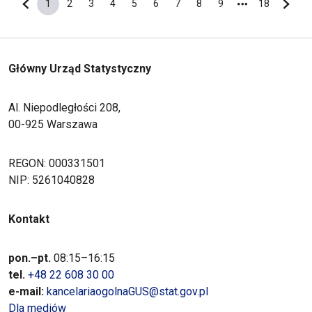
1
2
3
4
5
6
7
8
9
18
Poprzednia strona
Bieżąca strona
Strona
Strona
Strona
Strona
Strona
Strona
Strona
Strona
Ostatnia s
Nastę
Główny Urząd Statystyczny
Al. Niepodległości 208,
00-925 Warszawa
REGON: 000331501
NIP: 5261040828
Kontakt
pon.–pt.
08:15–16:15
tel.
+48 22 608 30 00
e-mail:
kancelariaogolnaGUS@stat.gov.pl
Dla mediów