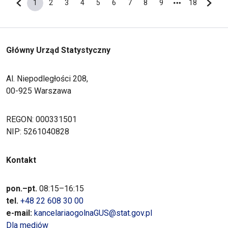
1
2
3
4
5
6
7
8
9
18
Poprzednia strona
Bieżąca strona
Strona
Strona
Strona
Strona
Strona
Strona
Strona
Strona
Ostatnia s
Nastę
Główny Urząd Statystyczny
Al. Niepodległości 208,
00-925 Warszawa
REGON: 000331501
NIP: 5261040828
Kontakt
pon.–pt.
08:15–16:15
tel.
+48 22 608 30 00
e-mail:
kancelariaogolnaGUS@stat.gov.pl
Dla mediów