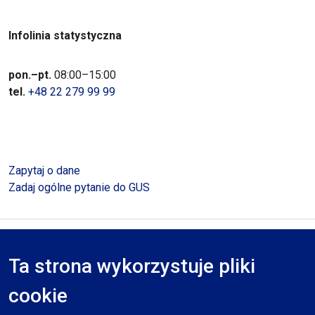
Infolinia statystyczna
pon.–pt.
08:00–15:00
tel.
+48 22 279 99 99
Zapytaj o dane
Zadaj ogólne pytanie do GUS
Polityka prywatności
Deklaracja dostępności
Mapa serwisu
Ta strona wykorzystuje pliki
RODO
cookie