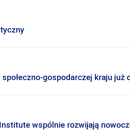
styczny
 społeczno-gospodarczej kraju już
nstitute wspólnie rozwijają nowocz