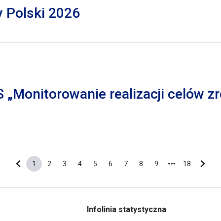
y Polski 2026
S „Monitorowanie realizacji celów
1
2
3
4
5
6
7
8
9
18
Poprzednia strona
Bieżąca strona
Strona
Strona
Strona
Strona
Strona
Strona
Strona
Strona
Ostatnia s
Nastę
Infolinia statystyczna