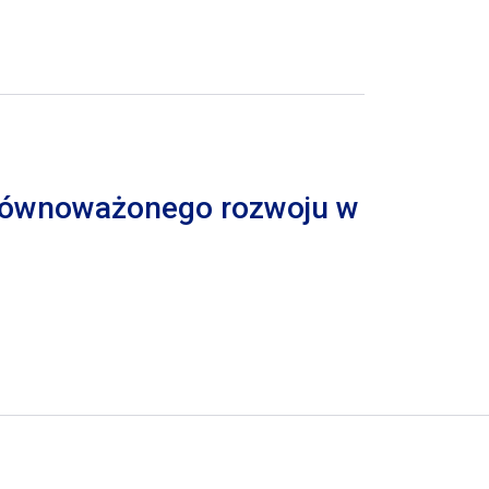
 zrównoważonego rozwoju w
trona
pna strona