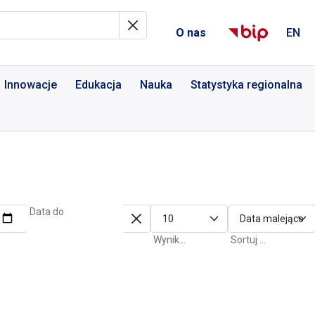
al Informacyjny
O nas
EN
Innowacje
Edukacja
Nauka
Statystyka regionalna
Data do
Wyniki na stronę
Sortuj po