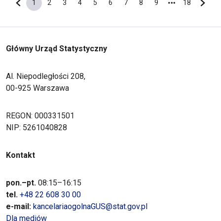
1
2
3
4
5
6
7
8
9
18
Poprzednia strona
Bieżąca strona
Strona
Strona
Strona
Strona
Strona
Strona
Strona
Strona
Ostatnia s
Nastę
Główny Urząd Statystyczny
Al. Niepodległości 208,
00-925 Warszawa
REGON: 000331501
NIP: 5261040828
Kontakt
pon.–pt.
08:15–16:15
tel.
+48 22 608 30 00
e-mail:
kancelariaogolnaGUS@stat.gov.pl
Dla mediów