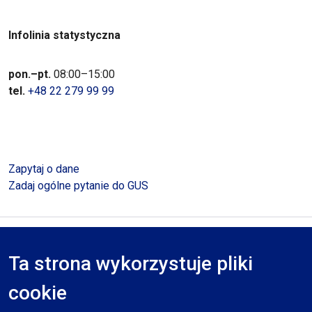
Infolinia statystyczna
pon.–pt.
08:00–15:00
tel.
+48 22 279 99 99
Zapytaj o dane
Zadaj ogólne pytanie do GUS
Polityka prywatności
Deklaracja dostępności
Mapa serwisu
Ta strona wykorzystuje pliki
RODO
cookie