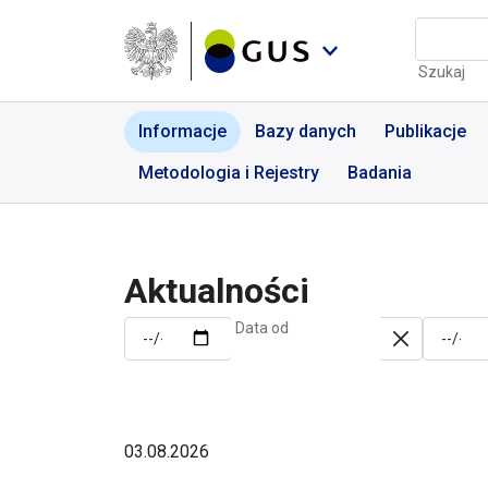
Przejdź do menu nawigacyjnego
Przejdź do wyszukiwarki
Przejdź do treści
Przejdź do stopki
Aktualności | GUS - Port
Szukaj
Informacje
Bazy danych
Publikacje
Metodologia i Rejestry
Badania
Aktualności
Data od
03.08.2026