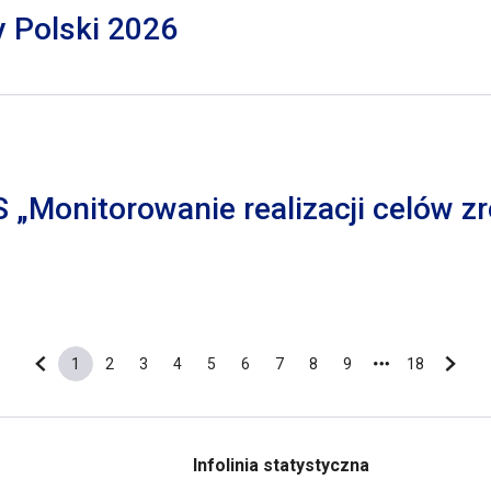
y Polski 2026
S „Monitorowanie realizacji celów
1
2
3
4
5
6
7
8
9
18
Poprzednia strona
Bieżąca strona
Strona
Strona
Strona
Strona
Strona
Strona
Strona
Strona
Ostatnia s
Nastę
Infolinia statystyczna