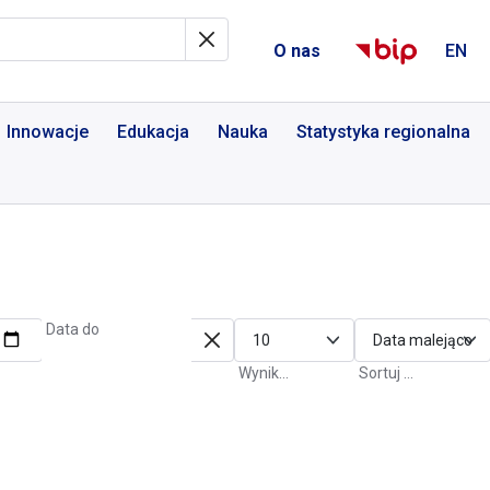
al Informacyjny
O nas
EN
Innowacje
Edukacja
Nauka
Statystyka regionalna
Data do
Wyniki na stronę
Sortuj po