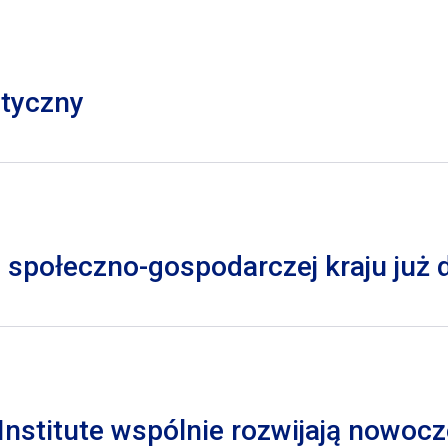
styczny
 społeczno-gospodarczej kraju już
nstitute wspólnie rozwijają nowocz