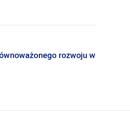
 zrównoważonego rozwoju w
trona
pna strona