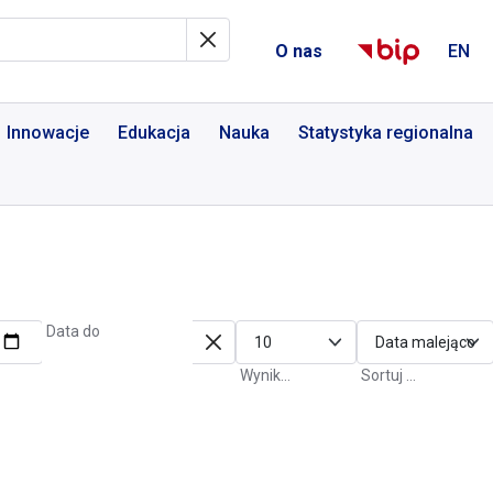
al Informacyjny
O nas
EN
Innowacje
Edukacja
Nauka
Statystyka regionalna
Data do
Wyniki na stronę
Sortuj po