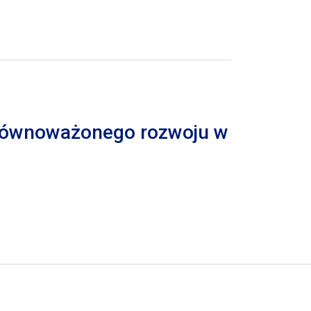
 zrównoważonego rozwoju w
trona
pna strona