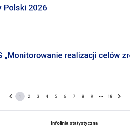
y Polski 2026
S „Monitorowanie realizacji celów
1
2
3
4
5
6
7
8
9
18
Poprzednia strona
Bieżąca strona
Strona
Strona
Strona
Strona
Strona
Strona
Strona
Strona
Ostatnia s
Nastę
Infolinia statystyczna