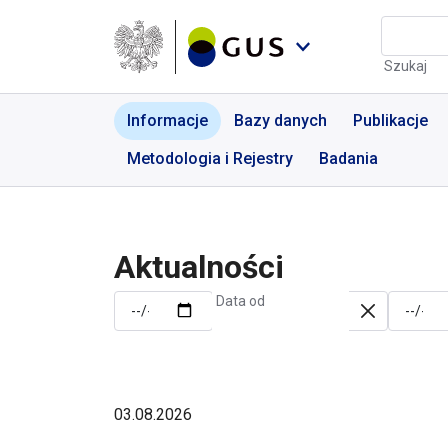
Przejdź do menu nawigacyjnego
Przejdź do wyszukiwarki
Przejdź do treści
Przejdź do stopki
Aktualności | GUS - Port
Szukaj
Informacje
Bazy danych
Publikacje
Metodologia i Rejestry
Badania
Aktualności
Data od
03.08.2026