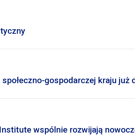
styczny
 społeczno-gospodarczej kraju już
nstitute wspólnie rozwijają nowocz