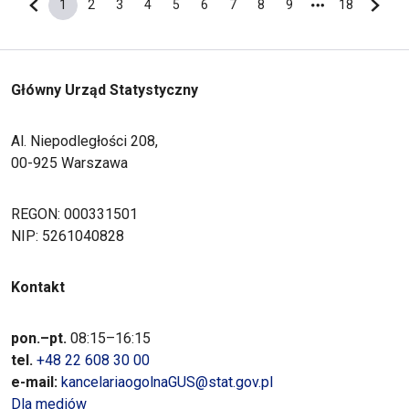
1
2
3
4
5
6
7
8
9
18
Poprzednia strona
Bieżąca strona
Strona
Strona
Strona
Strona
Strona
Strona
Strona
Strona
Ostatnia s
Nastę
Główny Urząd Statystyczny
Al. Niepodległości 208,
00-925 Warszawa
REGON: 000331501
NIP: 5261040828
Kontakt
pon.–pt.
08:15–16:15
tel.
+48 22 608 30 00
e-mail:
kancelariaogolnaGUS@stat.gov.pl
Dla mediów