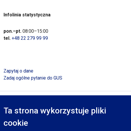
Infolinia statystyczna
pon.–pt.
08:00–15:00
tel.
+48 22 279 99 99
Zapytaj o dane
Zadaj ogólne pytanie do GUS
Polityka prywatności
Deklaracja dostępności
Mapa serwisu
Ta strona wykorzystuje pliki
RODO
cookie