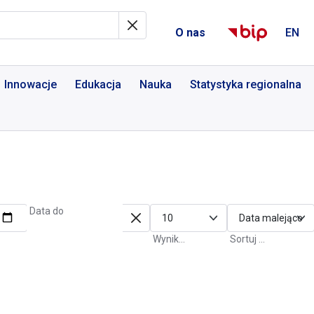
al Informacyjny
O nas
EN
Innowacje
Edukacja
Nauka
Statystyka regionalna
Data do
Wyniki na stronę
Sortuj po