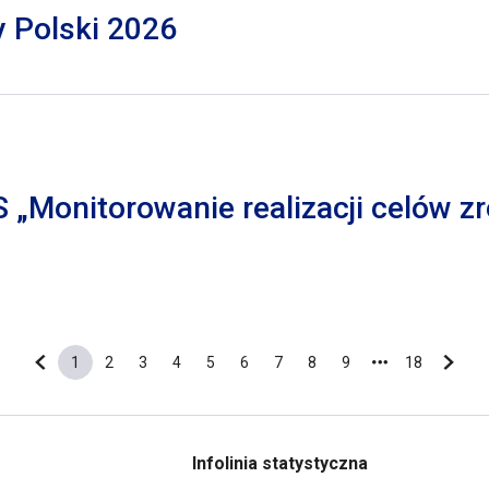
y Polski 2026
S „Monitorowanie realizacji celów
1
2
3
4
5
6
7
8
9
18
Poprzednia strona
Bieżąca strona
Strona
Strona
Strona
Strona
Strona
Strona
Strona
Strona
Ostatnia s
Nastę
Infolinia statystyczna