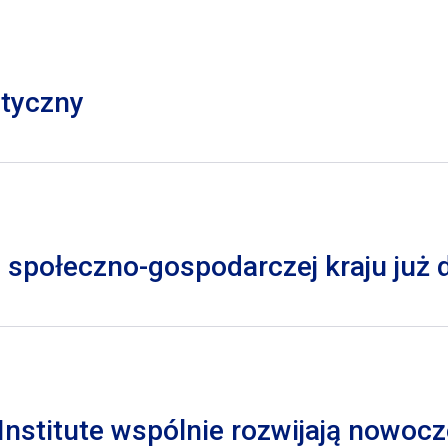
styczny
 społeczno-gospodarczej kraju już
nstitute wspólnie rozwijają nowocz