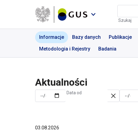
Przejdź do menu nawigacyjnego
Przejdź do wyszukiwarki
Przejdź do treści
Przejdź do stopki
Aktualności | GUS - Port
Szukaj
Informacje
Bazy danych
Publikacje
Metodologia i Rejestry
Badania
Aktualności
Data od
03.08.2026