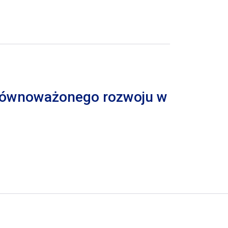
 zrównoważonego rozwoju w
trona
pna strona