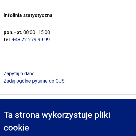
Infolinia statystyczna
pon.–pt.
08:00–15:00
tel.
+48 22 279 99 99
Zapytaj o dane
Zadaj ogólne pytanie do GUS
Polityka prywatności
Deklaracja dostępności
Mapa serwisu
Ta strona wykorzystuje pliki
RODO
cookie