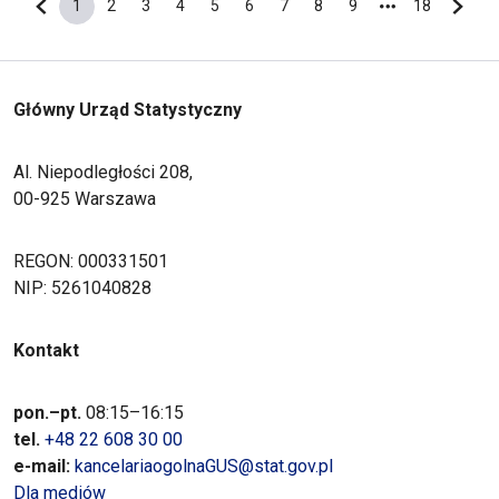
1
2
3
4
5
6
7
8
9
18
Poprzednia strona
Bieżąca strona
Strona
Strona
Strona
Strona
Strona
Strona
Strona
Strona
Ostatnia s
Nastę
Główny Urząd Statystyczny
Al. Niepodległości 208,
00-925 Warszawa
REGON: 000331501
NIP: 5261040828
Kontakt
pon.–pt.
08:15–16:15
tel.
+48 22 608 30 00
e-mail:
kancelariaogolnaGUS@stat.gov.pl
Dla mediów