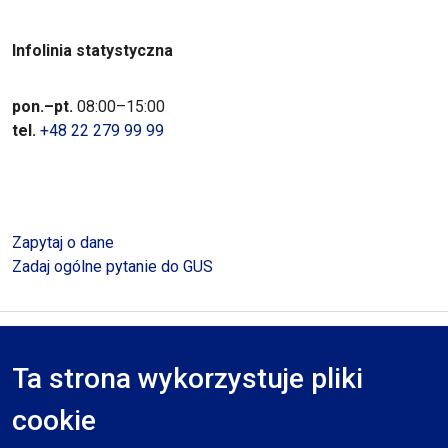
Infolinia statystyczna
pon.–pt.
08:00–15:00
tel.
+48 22 279 99 99
Zapytaj o dane
Zadaj ogólne pytanie do GUS
Polityka prywatności
Deklaracja dostępności
Mapa serwisu
Ta strona wykorzystuje pliki
RODO
cookie