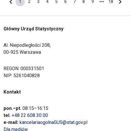
1
2
3
4
5
6
7
8
9
18
Poprzednia strona
Bieżąca strona
Strona
Strona
Strona
Strona
Strona
Strona
Strona
Strona
Ostatnia s
Nastę
Główny Urząd Statystyczny
Al. Niepodległości 208,
00-925 Warszawa
REGON: 000331501
NIP: 5261040828
Kontakt
pon.–pt.
08:15–16:15
tel.
+48 22 608 30 00
e-mail:
kancelariaogolnaGUS@stat.gov.pl
Dla mediów