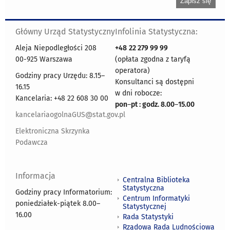
Główny Urząd Statystyczny
Infolinia Statystyczna:
Aleja Niepodległości 208
+48
22 279 99 99
00-925 Warszawa
(opłata zgodna z taryfą
operatora)
Godziny pracy Urzędu: 8.15–
Konsultanci są dostępni
16.15
w dni robocze:
Kancelaria: +48 22 608 30 00
pon
–
pt : godz. 8.00
–
15.00
kancelariaogolnaGUS@stat.gov.pl
Elektroniczna Skrzynka
Podawcza
Informacja
Centralna Biblioteka
Statystyczna
Godziny pracy Informatorium:
Centrum Informatyki
poniedziałek-piątek 8.00
–
Statystycznej
16.00
Rada Statystyki
Rządowa Rada Ludnościowa