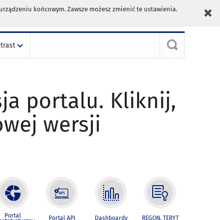
m urządzeniu końcowym. Zawsze możesz zmienić te ustawienia.
trast
ja portalu. Kliknij,
owej wersji
Portal
Portal API
Dashboardy
REGON, TERYT