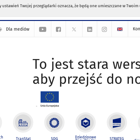
any ustawień Twojej przeglądarki oznacza, że będą one umieszczane w Twoi
Kon
Dla mediów
To jest stara wers
aby przejść do n
ch
Dziedzinowe
TranStat
SDG
STRATEG