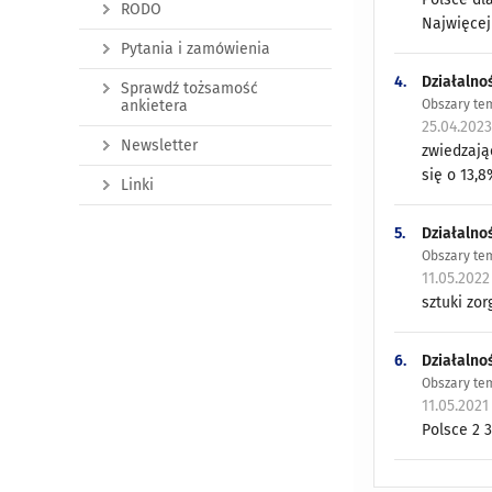
RODO
Najwięcej 
Pytania i zamówienia
4.
Działalnoś
Sprawdź tożsamość
Obszary tem
ankietera
25.04.202
Newsletter
zwiedzają
się o 13,8
Linki
5.
Działalnoś
Obszary tem
11.05.2022
sztuki zor
6.
Działalnoś
Obszary tem
11.05.2021
Polsce 2 3