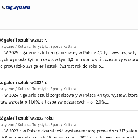
ia:
tag:wystawa
ć galerii sztuki w 2025 r.
atyczne / Kultura. Turystyka. Sport / Kultura
6 -
W 2025 r. galerie sztuki zorganizowały w Polsce 4,2 tys. wystaw, w t
cych wyniosła 6,4 mln osób, w tym 3,0 mln stanowili uczestnicy wysta
ć prowadziło 321 galerii sztuki (wzrost rok do roku o...
ć galerii sztuki w 2024 r.
atyczne / Kultura. Turystyka. Sport / Kultura
5 -
W 2024 r. galerie sztuki zorganizowały w Polsce 4,1 tys. wystaw, któr
taw wzrosła o 11,0%, a liczba zwiedzających – o 12,0%....
ć galerii sztuki w 2023 roku
atyczne / Kultura. Turystyka. Sport / Kultura
4 -
W 2023 r. w Polsce działalność wystawienniczą prowadziło 317 galerii
a 4,0 mln zwiedzających. W porównaniu z 2022 r. liczba wystaw wzrosła