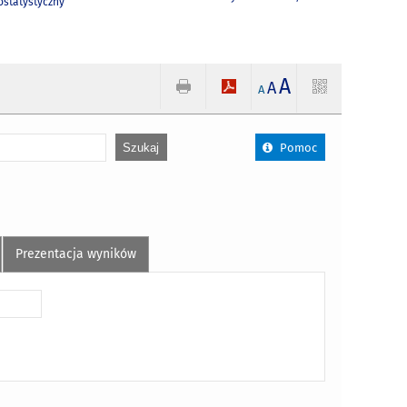
statystyczny
A
A
A
Pomoc
Prezentacja wyników