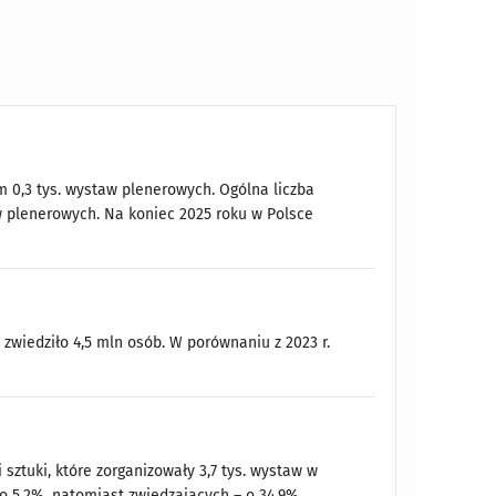
ym 0,3 tys. wystaw plenerowych. Ogólna liczba
w plenerowych. Na koniec 2025 roku w Polsce
e zwiedziło 4,5 mln osób. W porównaniu z 2023 r.
 sztuki, które zorganizowały 3,7 tys. wystaw w
 o 5,2%, natomiast zwiedzających – o 34,9%.