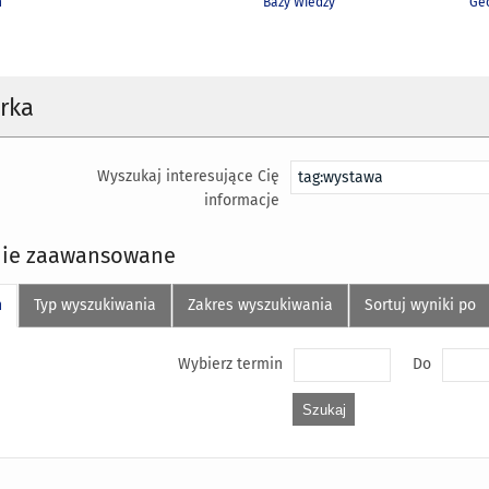
h
Bazy Wiedzy
Geo
rka
Wyszukaj interesujące Cię
informacje
ie zaawansowane
n
Typ wyszukiwania
Zakres wyszukiwania
Sortuj wyniki po
Wybierz termin
Do