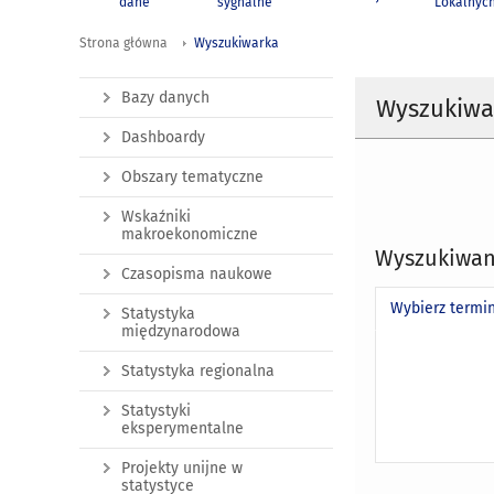
dane
sygnalne
Lokalnyc
Strona główna
Wyszukiwarka
Bazy danych
Wyszukiwa
Dashboardy
Obszary tematyczne
Wskaźniki
makroekonomiczne
Wyszukiwan
Czasopisma naukowe
Wybierz termi
Statystyka
międzynarodowa
Statystyka regionalna
Statystyki
eksperymentalne
Projekty unijne w
statystyce