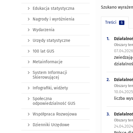
Szukano wyrażen
Edukacja statystyczna
Nagrody i wyróżnienia
Treści
6
Wydarzenia
1.
Działalnoś
Urzędy statystyczne
Obszary tem
07.04.202
100 lat GUS
zwiedzają
Metainformacje
działalnoś
System Informacji
Skierowującej
2.
Działalnoś
Obszary tem
Infografiki, widżety
10.04.202
liczba wys
Społeczna
odpowiedzialność GUS
3.
Działalnoś
Współpraca Rozwojowa
Obszary tem
Dzienniki Urzędowe
24.04.202
Polsce dl