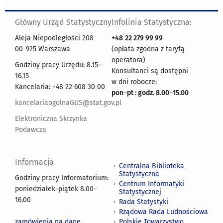
Główny Urząd Statystyczny
Infolinia Statystyczna:
Aleja Niepodległości 208
+48
22 279 99 99
00-925 Warszawa
(opłata zgodna z taryfą
operatora)
Godziny pracy Urzędu: 8.15–
Konsultanci są dostępni
16.15
w dni robocze:
Kancelaria: +48 22 608 30 00
pon
–
pt : godz. 8.00
–
15.00
kancelariaogolnaGUS@stat.gov.pl
Elektroniczna Skrzynka
Podawcza
Informacja
Centralna Biblioteka
Statystyczna
Godziny pracy Informatorium:
Centrum Informatyki
poniedziałek-piątek 8.00
–
Statystycznej
16.00
Rada Statystyki
Rządowa Rada Ludnościowa
zamówienia na dane
Polskie Towarzystwo