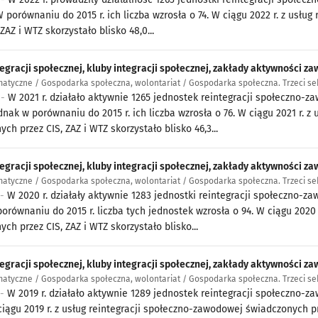
 W porównaniu do 2015 r. ich liczba wzrosła o 74. W ciągu 2022 r. z usł
 ZAZ i WTZ skorzystało blisko 48,0...
egracji społecznej, kluby integracji społecznej, zakłady aktywności zaw
atyczne / Gospodarka społeczna, wolontariat / Gospodarka społeczna. Trzeci se
 -
W 2021 r. działało aktywnie 1265 jednostek reintegracji społeczno-zaw
ednak w porównaniu do 2015 r. ich liczba wzrosła o 76. W ciągu 2021 r. 
ch przez CIS, ZAZ i WTZ skorzystało blisko 46,3...
egracji społecznej, kluby integracji społecznej, zakłady aktywności za
atyczne / Gospodarka społeczna, wolontariat / Gospodarka społeczna. Trzeci se
 -
W 2020 r. działały aktywnie 1283 jednostki reintegracji społeczno-zawo
porównaniu do 2015 r. liczba tych jednostek wzrosła o 94. W ciągu 2020
ch przez CIS, ZAZ i WTZ skorzystało blisko...
egracji społecznej, kluby integracji społecznej, zakłady aktywności zaw
atyczne / Gospodarka społeczna, wolontariat / Gospodarka społeczna. Trzeci se
 -
W 2019 r. działało aktywnie 1289 jednostek reintegracji społeczno-zawo
ciągu 2019 r. z usług reintegracji społeczno-zawodowej świadczonych prz