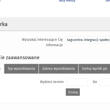
h
Bazy Wiedzy
Geo
rka
Wyszukaj interesujące Cię
informacje
ie zaawansowane
n
Typ wyszukiwania
Zakres wyszukiwania
Sortuj wyniki po
Wybierz termin
Do