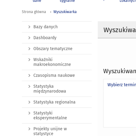
dane
sygnalne
Lokalnyc
Strona główna
Wyszukiwarka
Bazy danych
Wyszukiwa
Dashboardy
Obszary tematyczne
Wskaźniki
makroekonomiczne
Wyszukiwan
Czasopisma naukowe
Wybierz termi
Statystyka
międzynarodowa
Statystyka regionalna
Statystyki
eksperymentalne
Projekty unijne w
statystyce