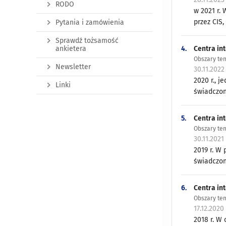
RODO
w 2021 r.
przez CIS,
Pytania i zamówienia
Sprawdź tożsamość
4.
Centra int
ankietera
Obszary tem
Newsletter
30.11.2022
2020 r., j
Linki
świadczony
5.
Centra int
Obszary tem
30.11.2021
2019 r. W 
świadczony
6.
Centra int
Obszary tem
17.12.2020
2018 r. W 