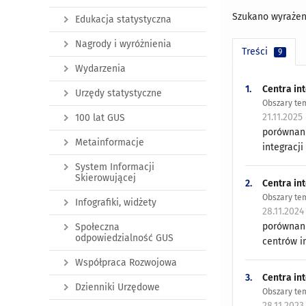
Szukano wyrażen
Edukacja statystyczna
Nagrody i wyróżnienia
Treści
9
Wydarzenia
1.
Centra int
Urzędy statystyczne
Obszary tem
21.11.2025
100 lat GUS
porównani
Metainformacje
integracji
System Informacji
Skierowującej
2.
Centra int
Obszary tem
Infografiki, widżety
28.11.2024
porównani
Społeczna
odpowiedzialność GUS
centrów in
Współpraca Rozwojowa
3.
Centra int
Dzienniki Urzędowe
Obszary tem
28.11.2023