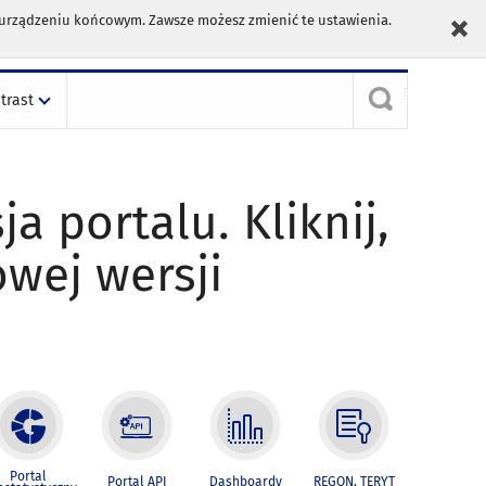
m urządzeniu końcowym. Zawsze możesz zmienić te ustawienia.
trast
ja portalu. Kliknij,
owej wersji
Portal
Portal API
Dashboardy
REGON, TERYT