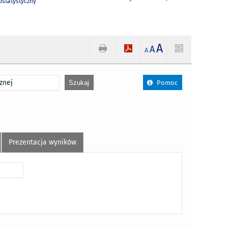
statystyczny
A
A
A
Pomoc
Prezentacja wyników