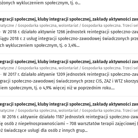
ożonych wykluczeniem społecznym, tj. o...
tegracji społecznej, kluby integracji społecznej, zakłady aktywności za
atyczne / Gospodarka społeczna, wolontariat / Gospodarka społeczna. Trzeci se
 -
W 2018 r. działało aktywnie 1266 jednostek reintegracji społeczno-zawo
ciągu 2018 r. z usług integracji społeczno-zawodowej świadczonych przez
ch wykluczeniem społecznym, tj. o 3,4%...
egracji społecznej, kluby integracji społecznej, zakłady aktywności zaw
atyczne / Gospodarka społeczna, wolontariat / Gospodarka społeczna. Trzeci se
 -
W 2017 r. działało aktywnie 1209 jednostek reintegracji społeczno-zaw
egracji społeczno-zawodowej świadczonych przez CIS, ZAZ i WTZ skorzyst
iem społecznym, tj. o 4,9% więcej niż w poprzednim roku....
egracji społecznej, kluby integracji społecznej, zakłady aktywności zaw
atyczne / Gospodarka społeczna, wolontariat / Gospodarka społeczna. Trzeci se
 -
W 2016 r. aktywnie działało 1187 jednostek reintegracji społeczno-z
ję osób z niepełnosprawnościami – 708 warsztatów terapii zajęciowej 
ż świadczące usługi dla osób z innych grup...