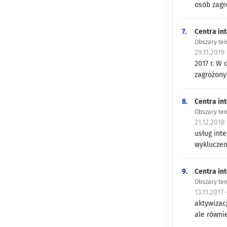
osób zagr
7.
Centra in
Obszary tem
29.11.2019
2017 r. W 
zagrożony
8.
Centra int
Obszary tem
21.12.2018
usług int
wykluczen
9.
Centra int
Obszary tem
13.11.2017
aktywizac
ale równie