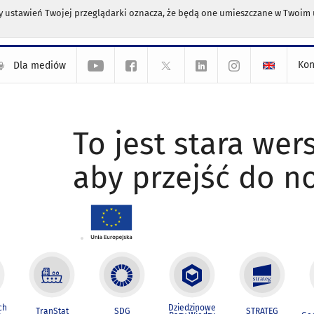
any ustawień Twojej przeglądarki oznacza, że będą one umieszczane w Twoi
Kon
Dla mediów
To jest stara wers
aby przejść do n
ch
Dziedzinowe
TranStat
SDG
STRATEG