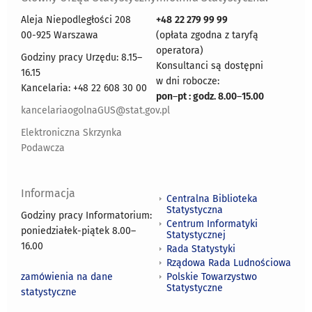
Aleja Niepodległości 208
+48
22 279 99 99
00-925 Warszawa
(opłata zgodna z taryfą
operatora)
Godziny pracy Urzędu: 8.15–
Konsultanci są dostępni
16.15
w dni robocze:
Kancelaria: +48 22 608 30 00
pon
–
pt : godz. 8.00
–
15.00
kancelariaogolnaGUS@stat.gov.pl
Elektroniczna Skrzynka
Podawcza
Informacja
Centralna Biblioteka
Statystyczna
Godziny pracy Informatorium:
Centrum Informatyki
poniedziałek-piątek 8.00
–
Statystycznej
16.00
Rada Statystyki
Rządowa Rada Ludnościowa
zamówienia na dane
Polskie Towarzystwo
Statystyczne
statystyczne