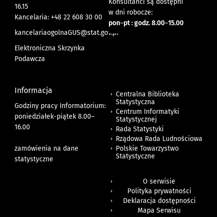
Konsultanci są dostępni
16.15
w dni robocze:
Kancelaria: +48 22 608 30 00
pon
–
pt : godz. 8.00
–
15.00
kancelariaogolnaGUS@stat.gov.pl
Elektroniczna Skrzynka
Podawcza
Informacja
Centralna Biblioteka
Statystyczna
Godziny pracy Informatorium:
Centrum Informatyki
poniedziałek-piątek 8.00
–
Statystycznej
16.00
Rada Statystyki
Rządowa Rada Ludnościowa
zamówienia na dane
Polskie Towarzystwo
Statystyczne
statystyczne
O serwisie
Polityka prywatności
Deklaracja dostępności
Mapa Serwisu