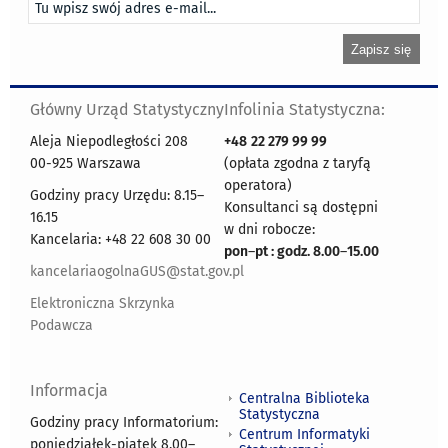
Główny Urząd Statystyczny
Infolinia Statystyczna:
Aleja Niepodległości 208
+48
22 279 99 99
00-925 Warszawa
(opłata zgodna z taryfą
operatora)
Godziny pracy Urzędu: 8.15–
Konsultanci są dostępni
16.15
w dni robocze:
Kancelaria: +48 22 608 30 00
pon
–
pt : godz. 8.00
–
15.00
kancelariaogolnaGUS@stat.gov.pl
Elektroniczna Skrzynka
Podawcza
Informacja
Centralna Biblioteka
Statystyczna
Godziny pracy Informatorium:
Centrum Informatyki
poniedziałek-piątek 8.00
–