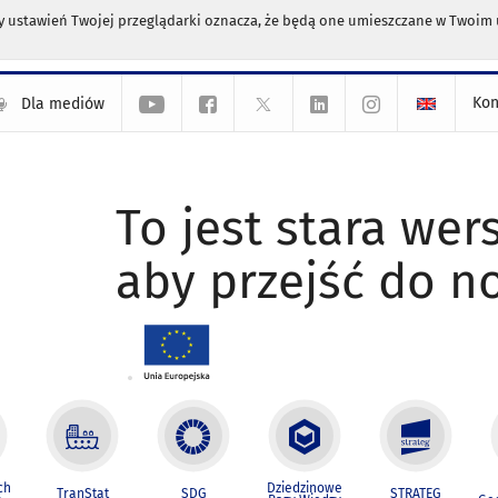
any ustawień Twojej przeglądarki oznacza, że będą one umieszczane w Twoi
Kon
Dla mediów
To jest stara wers
aby przejść do n
ch
Dziedzinowe
TranStat
SDG
STRATEG