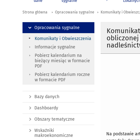
dane
sygnalne
Lokalnyc
Strona główna
Opracowania sygnalne
Komunikaty i Obwieszc
Opracowania sygnalne
Komunikat 
obliczonej
Komunikaty i Obwieszczenia
nadleśnict
Informacje sygnalne
Pobierz kalendarium na
bieżący miesiąc w formacie
PDF
Pobierz kalendarium roczne
w formacie PDF
Bazy danych
Dashboardy
Obszary tematyczne
Wskaźniki
Na podstawie art.
makroekonomiczne