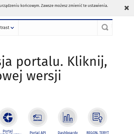
m urządzeniu końcowym. Zawsze możesz zmienić te ustawienia.
trast
ja portalu. Kliknij,
owej wersji
Portal
Portal API
Dashboardy
REGON, TERYT