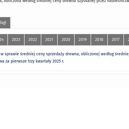
, obliczona według średniej ceny drewna uzyskanej przez nadleśnictwa z
Tagi
24
2023
2022
2021
2020
2019
2018
2017
w sprawie średniej ceny sprzedaży drewna, obliczonej według średnie
wa za pierwsze trzy kwartały 2025 r.