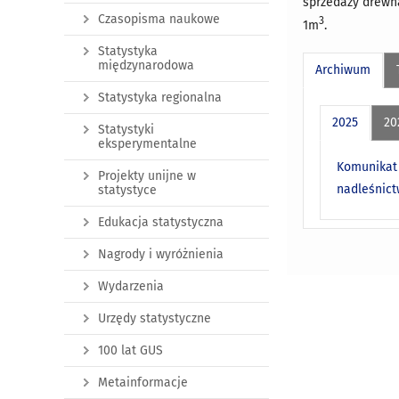
sprzedaży drewna
Czasopisma naukowe
3
1m
.
Statystyka
międzynarodowa
Archiwum
Statystyka regionalna
2025
20
Statystyki
eksperymentalne
Komunikat 
Projekty unijne w
nadleśnict
statystyce
Edukacja statystyczna
Nagrody i wyróżnienia
Wydarzenia
Urzędy statystyczne
100 lat GUS
Metainformacje