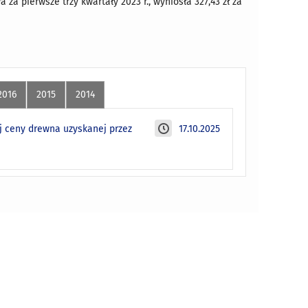
a pierwsze trzy kwartały 2023 r., wyniosła 327,43 zł za
2016
2015
2014
j ceny drewna uzyskanej przez
17.10.2025