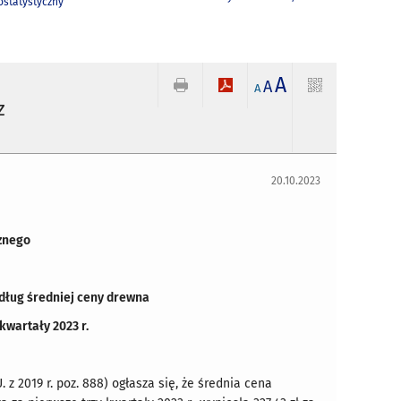
statystyczny
A
A
A
z
20.10.2023
znego
edług średniej ceny drewna
kwartały 2023 r.
 z 2019 r. poz. 888) ogłasza się, że średnia cena