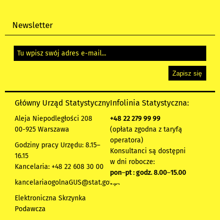
Newsletter
Główny Urząd Statystyczny
Infolinia Statystyczna:
Aleja Niepodległości 208
+48
22 279 99 99
00-925 Warszawa
(opłata zgodna z taryfą
operatora)
Godziny pracy Urzędu: 8.15–
Konsultanci są dostępni
16.15
w dni robocze:
Kancelaria: +48 22 608 30 00
pon
–
pt : godz. 8.00
–
15.00
kancelariaogolnaGUS@stat.gov.pl
Elektroniczna Skrzynka
Podawcza