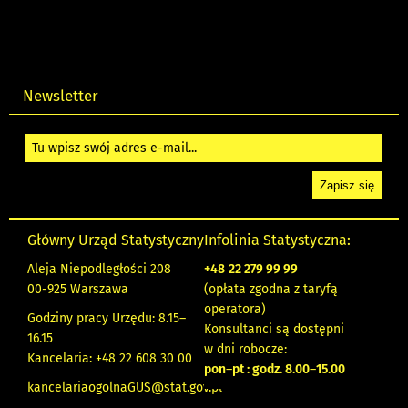
Newsletter
Główny Urząd Statystyczny
Infolinia Statystyczna:
Aleja Niepodległości 208
+48
22 279 99 99
00-925 Warszawa
(opłata zgodna z taryfą
operatora)
Godziny pracy Urzędu: 8.15–
Konsultanci są dostępni
16.15
w dni robocze:
Kancelaria: +48 22 608 30 00
pon
–
pt : godz. 8.00
–
15.00
kancelariaogolnaGUS@stat.gov.pl