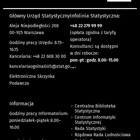
Główny Urząd Statystyczny
Infolinia Statystyczna:
Aleja Niepodległości 208
+48
22 279 99 99
00-925 Warszawa
(opłata zgodna z taryfą
operatora)
Godziny pracy Urzędu: 8.15–
Konsultanci są dostępni
16.15
w dni robocze:
Kancelaria: +48 22 608 30 00
pon
–
pt : godz. 8.00
–
15.00
kancelariaogolnaGUS@stat.gov.pl
Elektroniczna Skrzynka
Podawcza
Informacja
Centralna Biblioteka
Statystyczna
Godziny pracy Informatorium:
Centrum Informatyki
poniedziałek-piątek 8.00
–
Statystycznej
16.00
Rada Statystyki
Rządowa Rada Ludnościowa