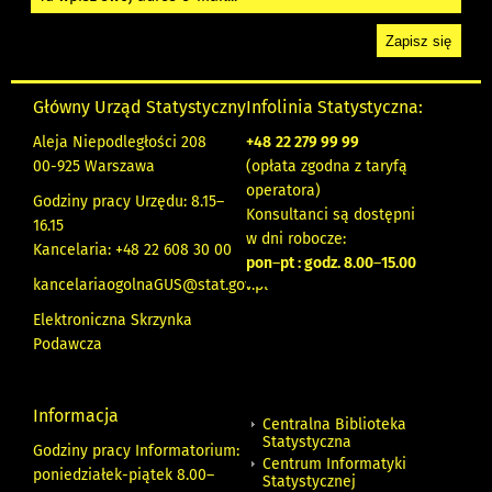
Główny Urząd Statystyczny
Infolinia Statystyczna:
Aleja Niepodległości 208
+48
22 279 99 99
00-925 Warszawa
(opłata zgodna z taryfą
operatora)
Godziny pracy Urzędu: 8.15–
Konsultanci są dostępni
16.15
w dni robocze:
Kancelaria: +48 22 608 30 00
pon
–
pt : godz. 8.00
–
15.00
kancelariaogolnaGUS@stat.gov.pl
Elektroniczna Skrzynka
Podawcza
Informacja
Centralna Biblioteka
Statystyczna
Godziny pracy Informatorium:
Centrum Informatyki
poniedziałek-piątek 8.00
–
Statystycznej