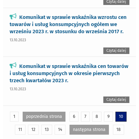
Czytaj dalej
Komunikat w sprawie wskaźnika wzrostu cen
towarów i usług konsumpcyjnych ogółem we
wrześniu 2023 r. w stosunku do września 2017 r.
13.10.2023
Czytaj dalej
Komunikat w sprawie wskaźnika cen towarów
i usług konsumpcyjnych w okresie pierwszych
trzech kwartałów 2023 r.
13.10.2023
Czytaj dalej
1
poprzednia strona
6
7
8
9
10
11
12
13
14
następna strona
18