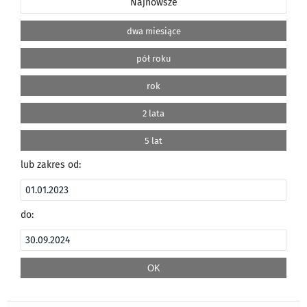
Najnowsze
dwa miesiące
pół roku
rok
2 lata
5 lat
lub zakres od:
do: