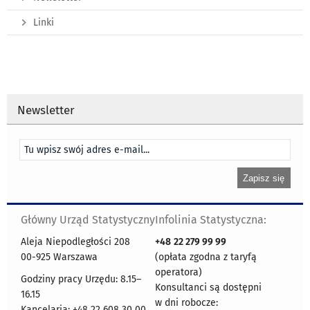
Linki
Newsletter
Główny Urząd Statystyczny
Infolinia Statystyczna:
Aleja Niepodległości 208
+48
22 279 99 99
00-925 Warszawa
(opłata zgodna z taryfą
operatora)
Godziny pracy Urzędu: 8.15–
Konsultanci są dostępni
16.15
w dni robocze:
Kancelaria: +48 22 608 30 00