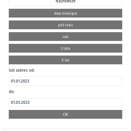
Najnowsze
dwa miesiące
pół roku
rok
2 lata
5 lat
lub zakres od:
do: