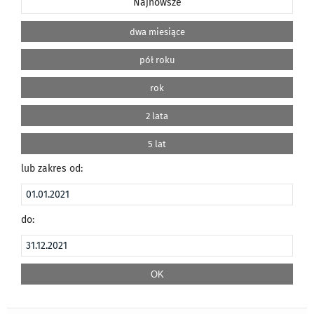
Najnowsze
dwa miesiące
pół roku
rok
2 lata
5 lat
lub zakres od:
do: