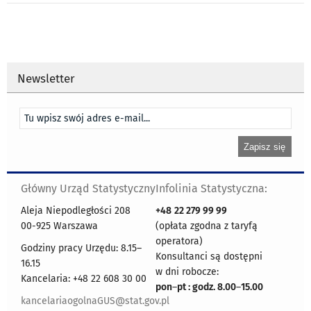
Newsletter
Główny Urząd Statystyczny
Infolinia Statystyczna:
Aleja Niepodległości 208
+48
22 279 99 99
00-925 Warszawa
(opłata zgodna z taryfą
operatora)
Godziny pracy Urzędu: 8.15–
Konsultanci są dostępni
16.15
w dni robocze:
Kancelaria: +48 22 608 30 00
pon
–
pt : godz. 8.00
–
15.00
kancelariaogolnaGUS@stat.gov.pl