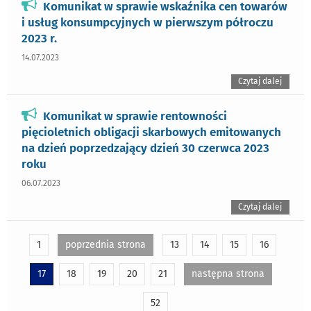
Komunikat w sprawie wskaźnika cen towarów
i usług konsumpcyjnych w pierwszym półroczu
2023 r.
14.07.2023
Czytaj dalej
Komunikat w sprawie rentowności
pięcioletnich obligacji skarbowych emitowanych
na dzień poprzedzający dzień 30 czerwca 2023
roku
06.07.2023
Czytaj dalej
1
poprzednia strona
13
14
15
16
17
18
19
20
21
następna strona
52