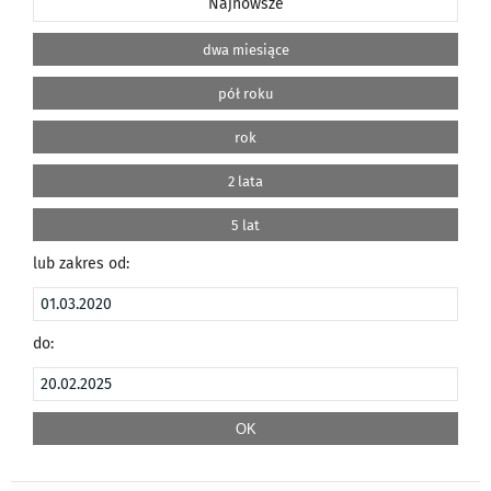
Najnowsze
dwa miesiące
pół roku
rok
2 lata
5 lat
lub zakres od:
do: