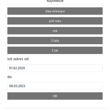
Najnowsze
dwa miesiące
pół roku
rok
2 lata
5 lat
lub zakres od:
do: