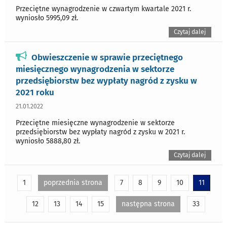
Przeciętne wynagrodzenie w czwartym kwartale 2021 r.
wyniosło 5995,09 zł.
Czytaj dalej
Obwieszczenie w sprawie przeciętnego
miesięcznego wynagrodzenia w sektorze
przedsiębiorstw bez wypłaty nagród z zysku w
2021 roku
21.01.2022
Przeciętne miesięczne wynagrodzenie w sektorze
przedsiębiorstw bez wypłaty nagród z zysku w 2021 r.
wyniosło 5888,80 zł.
Czytaj dalej
1
poprzednia strona
7
8
9
10
11
12
13
14
15
następna strona
33