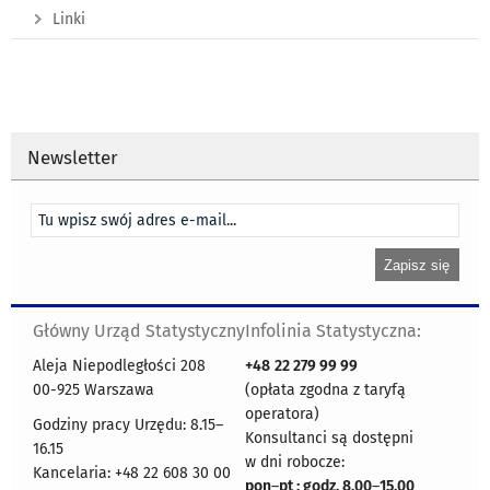
Linki
Newsletter
Główny Urząd Statystyczny
Infolinia Statystyczna:
Aleja Niepodległości 208
+48
22 279 99 99
00-925 Warszawa
(opłata zgodna z taryfą
operatora)
Godziny pracy Urzędu: 8.15–
Konsultanci są dostępni
16.15
w dni robocze:
Kancelaria: +48 22 608 30 00
pon
–
pt : godz. 8.00
–
15.00