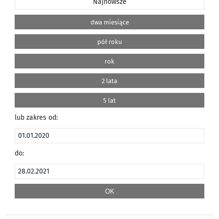
Najnowsze
dwa miesiące
pół roku
rok
2 lata
5 lat
lub zakres od:
do: