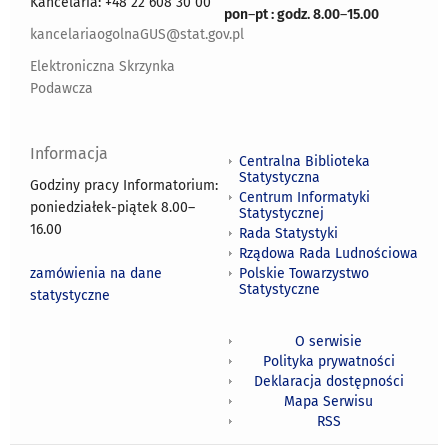
Kancelaria: +48 22 608 30 00
pon
–
pt : godz. 8.00
–
15.00
kancelariaogolnaGUS@stat.gov.pl
Elektroniczna Skrzynka
Podawcza
Informacja
Centralna Biblioteka
Statystyczna
Godziny pracy Informatorium:
Centrum Informatyki
poniedziałek-piątek 8.00
–
Statystycznej
16.00
Rada Statystyki
Rządowa Rada Ludnościowa
zamówienia na dane
Polskie Towarzystwo
Statystyczne
statystyczne
O serwisie
Polityka prywatności
Deklaracja dostępności
Mapa Serwisu
RSS