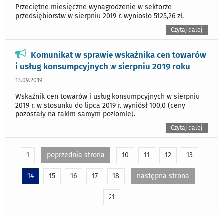
Przeciętne miesięczne wynagrodzenie w sektorze
przedsiębiorstw w sierpniu 2019 r. wyniosło 5125,26 zł.
Czytaj dalej
Komunikat w sprawie wskaźnika cen towarów
i usług konsumpcyjnych w sierpniu 2019 roku
13.09.2019
Wskaźnik cen towarów i usług konsumpcyjnych w sierpniu
2019 r. w stosunku do lipca 2019 r. wyniósł 100,0 (ceny
pozostały na takim samym poziomie).
Czytaj dalej
1
poprzednia strona
10
11
12
13
14
15
16
17
18
następna strona
21