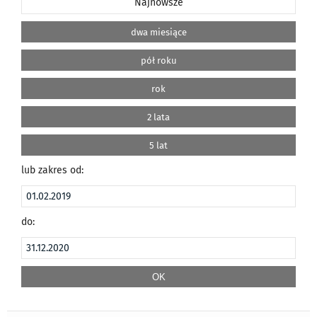
Najnowsze
dwa miesiące
pół roku
rok
2 lata
5 lat
lub zakres od:
do: