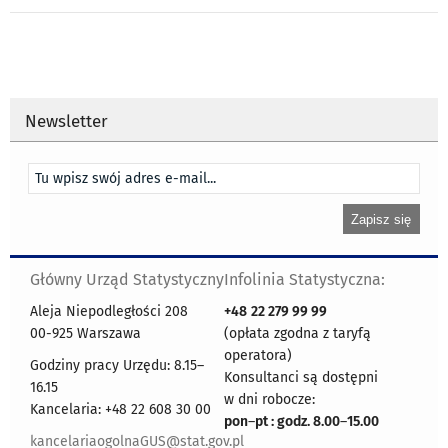
Newsletter
Główny Urząd Statystyczny
Infolinia Statystyczna:
Aleja Niepodległości 208
+48
22 279 99 99
00-925 Warszawa
(opłata zgodna z taryfą
operatora)
Godziny pracy Urzędu: 8.15–
Konsultanci są dostępni
16.15
w dni robocze:
Kancelaria: +48 22 608 30 00
pon
–
pt : godz. 8.00
–
15.00
kancelariaogolnaGUS@stat.gov.pl