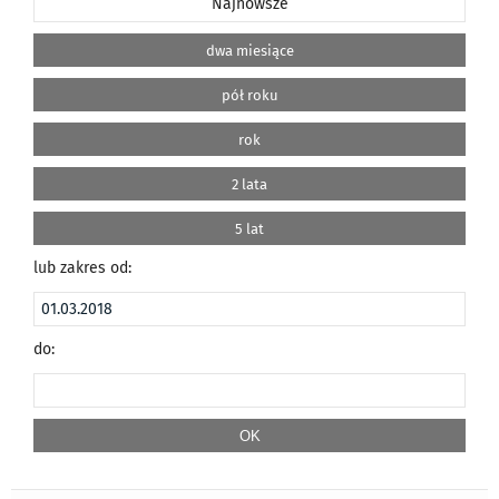
Najnowsze
dwa miesiące
pół roku
rok
2 lata
5 lat
lub zakres od:
do: