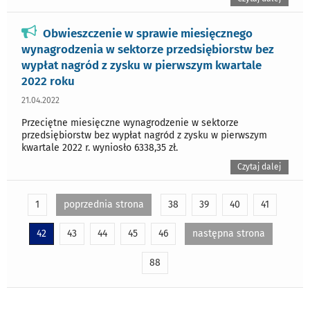
Obwieszczenie w sprawie miesięcznego
wynagrodzenia w sektorze przedsiębiorstw bez
wypłat nagród z zysku w pierwszym kwartale
2022 roku
21.04.2022
Przeciętne miesięczne wynagrodzenie w sektorze
przedsiębiorstw bez wypłat nagród z zysku w pierwszym
kwartale 2022 r. wyniosło 6338,35 zł.
Czytaj dalej
1
poprzednia strona
38
39
40
41
42
43
44
45
46
następna strona
88