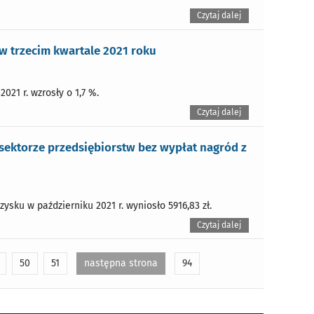
Czytaj dalej
 trzecim kwartale 2021 roku
021 r. wzrosły o 1,7 %.
Czytaj dalej
ektorze przedsiębiorstw bez wypłat nagród z
sku w październiku 2021 r. wyniosło 5916,83 zł.
Czytaj dalej
50
51
następna strona
94