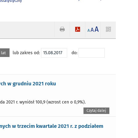
statystyczny
A
A
A
lub zakres od:
do:
 lat
ch w grudniu 2021 roku
 2021 r. wyniósł 100,9 (wzrost cen o 0,9%).
Czytaj dalej
ych w trzecim kwartale 2021 r. z podziałem