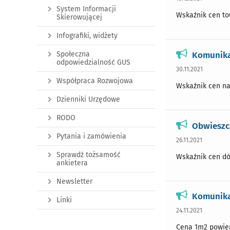
System Informacji
Wskaźnik cen tow
Skierowującej
Infografiki, widżety
Komunikat
Społeczna
odpowiedzialność GUS
30.11.2021
Współpraca Rozwojowa
Wskaźnik cen nak
Dzienniki Urzędowe
RODO
Obwieszcz
Pytania i zamówienia
26.11.2021
Sprawdź tożsamość
Wskaźnik cen dób
ankietera
Newsletter
Komunikat
Linki
24.11.2021
Cena 1m2 powierz