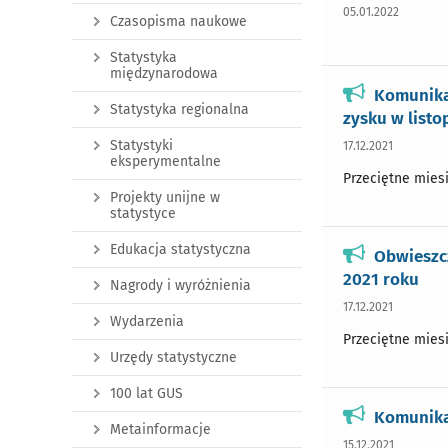
05.01.2022
Czasopisma naukowe
Statystyka
międzynarodowa
Komunika
Statystyka regionalna
zysku w listo
Statystyki
17.12.2021
eksperymentalne
Przeciętne miesi
Projekty unijne w
statystyce
Edukacja statystyczna
Obwieszcz
2021 roku
Nagrody i wyróżnienia
17.12.2021
Wydarzenia
Przeciętne miesi
Urzędy statystyczne
100 lat GUS
Komunika
Metainformacje
15.12.2021