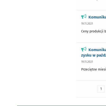
Komunika
19.11.2021
Ceny produkcji b
Komunika
zysku w paźd
19.11.2021
Przeciętne miesi
1