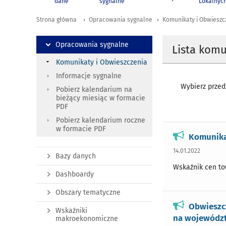
dane
sygnalne
Lokalnyc
Strona główna
Opracowania sygnalne
Komunikaty i Obwieszc
Opracowania sygnalne
Lista kom
Komunikaty i Obwieszczenia
Informacje sygnalne
Wybierz przedz
Pobierz kalendarium na
bieżący miesiąc w formacie
PDF
Pobierz kalendarium roczne
w formacie PDF
Komunika
14.01.2022
Bazy danych
Wskaźnik cen tow
Dashboardy
Obszary tematyczne
Obwieszcz
Wskaźniki
na wojewódz
makroekonomiczne