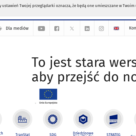
any ustawień Twojej przeglądarki oznacza, że będą one umieszczane w Twoi
Kon
Dla mediów
To jest stara wers
aby przejść do n
ch
Dziedzinowe
TranStat
SDG
STRATEG