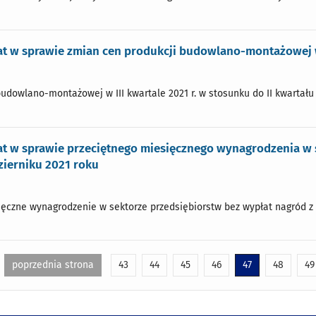
t w sprawie zmian cen produkcji budowlano-montażowej w
udowlano-montażowej w III kwartale 2021 r. w stosunku do II kwartału 2
t w sprawie przeciętnego miesięcznego wynagrodzenia w s
zierniku 2021 roku
ęczne wynagrodzenie w sektorze przedsiębiorstw bez wypłat nagród z zy
poprzednia strona
43
44
45
46
47
48
49