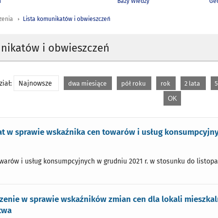
h
Bazy Wiedzy
Geo
zenia
Lista komunikatów i obwieszczeń
unikatów i obwieszczeń
iał:
Najnowsze
dwa miesiące
pół roku
rok
2 lata
5
t w sprawie wskaźnika cen towarów i usług konsumpcyjny
arów i usług konsumpcyjnych w grudniu 2021 r. w stosunku do listopada
enie w sprawie wskaźników zmian cen dla lokali mieszkaln
twa