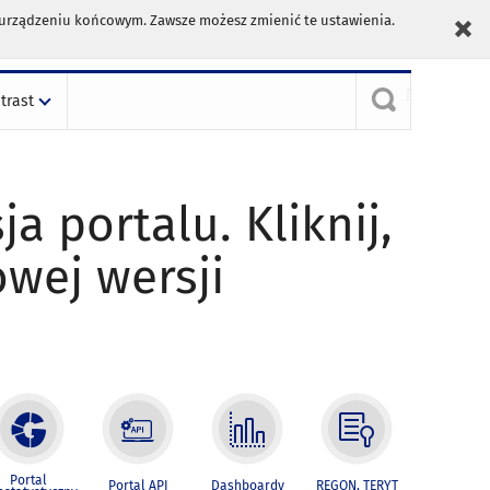
m urządzeniu końcowym. Zawsze możesz zmienić te ustawienia.
trast
ja portalu. Kliknij,
owej wersji
Portal
Portal API
Dashboardy
REGON, TERYT