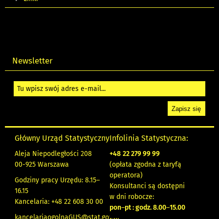
Newsletter
Główny Urząd Statystyczny
Infolinia Statystyczna:
Aleja Niepodległości 208
+48
22 279 99 99
00-925 Warszawa
(opłata zgodna z taryfą
operatora)
Godziny pracy Urzędu: 8.15–
Konsultanci są dostępni
16.15
w dni robocze:
Kancelaria: +48 22 608 30 00
pon
–
pt : godz. 8.00
–
15.00
kancelariaogolnaGUS@stat.gov.pl