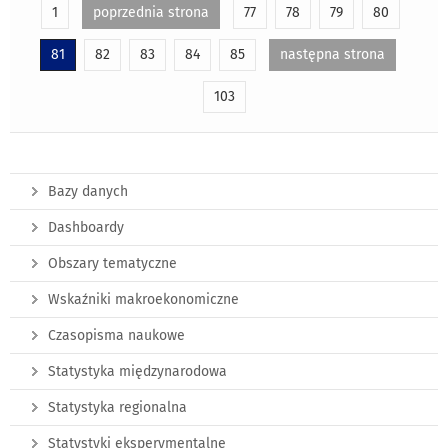
1
poprzednia strona
77
78
79
80
81
82
83
84
85
następna strona
103
Bazy danych
Dashboardy
Obszary tematyczne
Wskaźniki makroekonomiczne
Czasopisma naukowe
Statystyka międzynarodowa
Statystyka regionalna
Statystyki eksperymentalne