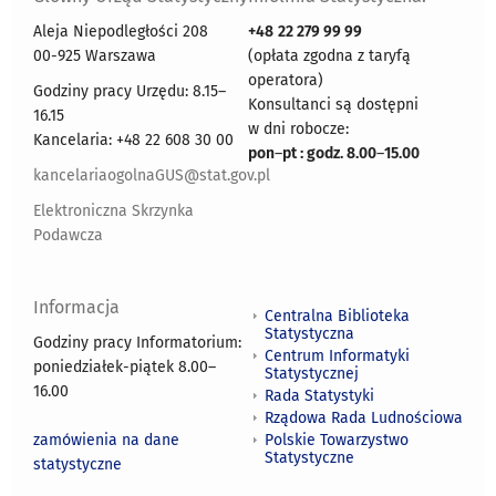
Aleja Niepodległości 208
+48
22 279 99 99
00-925 Warszawa
(opłata zgodna z taryfą
operatora)
Godziny pracy Urzędu: 8.15–
Konsultanci są dostępni
16.15
w dni robocze:
Kancelaria: +48 22 608 30 00
pon
–
pt : godz. 8.00
–
15.00
kancelariaogolnaGUS@stat.gov.pl
Elektroniczna Skrzynka
Podawcza
Informacja
Centralna Biblioteka
Statystyczna
Godziny pracy Informatorium:
Centrum Informatyki
poniedziałek-piątek 8.00
–
Statystycznej
16.00
Rada Statystyki
Rządowa Rada Ludnościowa
zamówienia na dane
Polskie Towarzystwo
Statystyczne
statystyczne