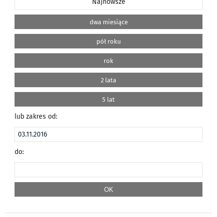
Najnowsze
dwa miesiące
pół roku
rok
2 lata
5 lat
lub zakres od:
do: