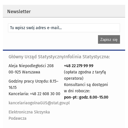
Newsletter
Główny Urząd Statystyczny
Infolinia Statystyczna:
Aleja Niepodległości 208
+48
22 279 99 99
00-925 Warszawa
(opłata zgodna z taryfą
operatora)
Godziny pracy Urzędu: 8.15–
Konsultanci są dostępni
16.15
w dni robocze:
Kancelaria: +48 22 608 30 00
pon
–
pt : godz. 8.00
–
15.00
kancelariaogolnaGUS@stat.gov.pl
Elektroniczna Skrzynka
Podawcza