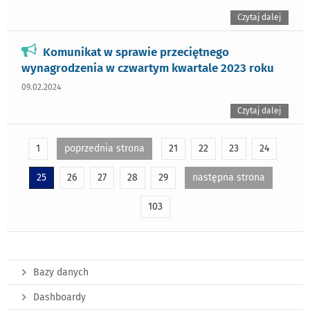
Czytaj dalej
Komunikat w sprawie przeciętnego
wynagrodzenia w czwartym kwartale 2023 roku
09.02.2024
Czytaj dalej
1
poprzednia strona
21
22
23
24
25
26
27
28
29
następna strona
103
Bazy danych
Dashboardy