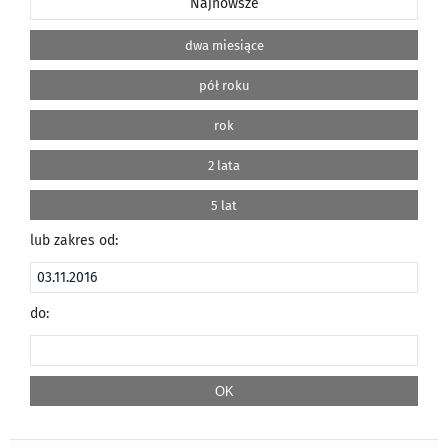
Najnowsze
dwa miesiące
pół roku
rok
2 lata
5 lat
lub zakres od:
do: