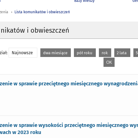
h
Bazy Wiedzy
Geo
zenia
Lista komunikatów i obwieszczeń
unikatów i obwieszczeń
iał:
Najnowsze
dwa miesiące
pół roku
rok
2 lata
5
zenie w sprawie przeciętnego miesięcznego wynagrodzenia
zenie w sprawie wysokości przeciętnego miesięcznego wy
wach w 2023 roku