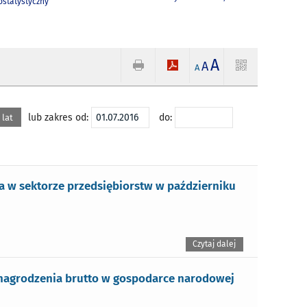
statystyczny
A
A
A
lub zakres od:
do:
 lat
 w sektorze przedsiębiorstw w październiku
Czytaj dalej
nagrodzenia brutto w gospodarce narodowej