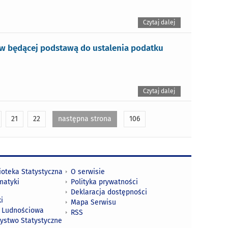
Czytaj dalej
ów będącej podstawą do ustalenia podatku
Czytaj dalej
21
22
następna strona
106
ioteka Statystyczna
O serwisie
matyki
Polityka prywatności
Deklaracja dostępności
i
Mapa Serwisu
 Ludnościowa
RSS
zystwo Statystyczne