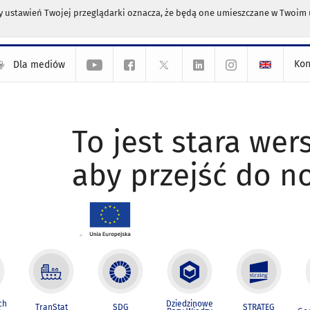
any ustawień Twojej przeglądarki oznacza, że będą one umieszczane w Twoi
Kon
Dla mediów
To jest stara wers
aby przejść do n
ch
Dziedzinowe
TranStat
SDG
STRATEG