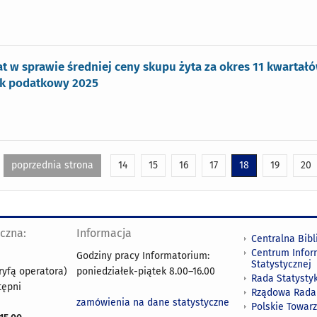
 w sprawie średniej ceny skupu żyta za okres 11 kwartał
ok podatkowy 2025
poprzednia strona
14
15
16
17
18
19
20
yczna:
Informacja
Centralna Bibl
Centrum Infor
Godziny pracy Informatorium:
Statystycznej
ryfą operatora)
poniedziałek-piątek 8.00
–
16.00
Rada Statystyk
tępni
Rządowa Rada
zamówienia na dane statystyczne
Polskie Towar