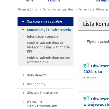
dane
sygnalne
Lokalnyc
Strona główna
Opracowania sygnalne
Komunikaty i Obwieszc
Opracowania sygnalne
Lista kom
Komunikaty i Obwieszczenia
Informacje sygnalne
Wybierz przedz
Pobierz kalendarium na
bieżący miesiąc w formacie
PDF
Pobierz kalendarium roczne
w formacie PDF
Obwieszc
2024 roku
Bazy danych
25.11.2024
Dashboardy
Obszary tematyczne
Obwieszc
Wskaźniki
w województ
makroekonomiczne