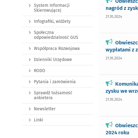
Obwieszc
System Informacji
nagród z zysk
Skierowującej
21.10.2024
Infografiki, widżety
Społeczna
odpowiedzialność GUS
Obwieszcz
Współpraca Rozwojowa
wypłatami z z
21.10.2024
Dzienniki Urzędowe
RODO
Pytania i zamówienia
Komunika
zysku we wrz
Sprawdź tożsamość
ankietera
21.10.2024
Newsletter
Linki
Obwieszc
2024 roku