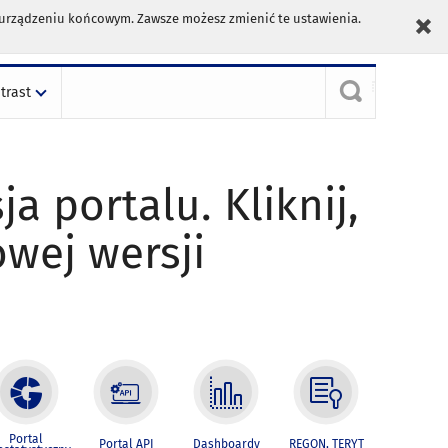
m urządzeniu końcowym. Zawsze możesz zmienić te ustawienia.
trast
ja portalu. Kliknij,
owej wersji
Portal
Portal API
Dashboardy
REGON, TERYT