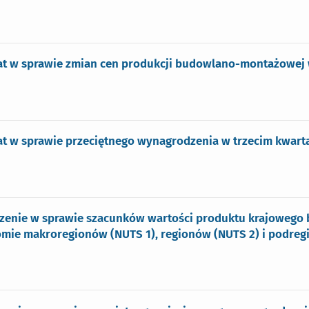
t w sprawie zmian cen produkcji budowlano-montażowej w
t w sprawie przeciętnego wynagrodzenia w trzecim kwarta
zenie w sprawie szacunków wartości produktu krajowego b
omie makroregionów (NUTS 1), regionów (NUTS 2) i podreg