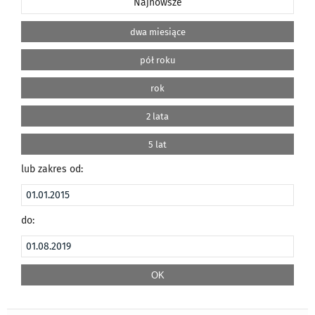
Najnowsze
dwa miesiące
pół roku
rok
2 lata
5 lat
lub zakres od:
do: