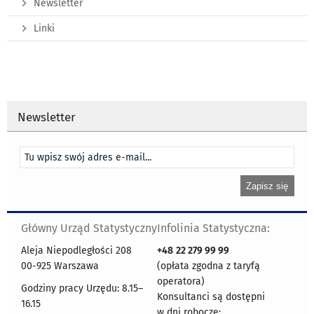
Newsletter
Linki
Newsletter
Główny Urząd Statystyczny
Infolinia Statystyczna:
Aleja Niepodległości 208
+48
22 279 99 99
00-925 Warszawa
(opłata zgodna z taryfą
operatora)
Godziny pracy Urzędu: 8.15–
Konsultanci są dostępni
16.15
w dni robocze: