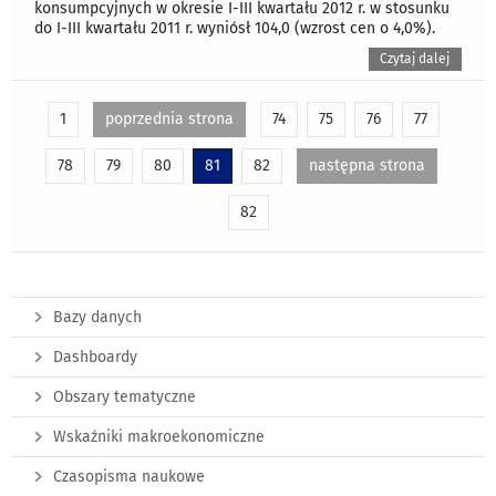
konsumpcyjnych w okresie I-III kwartału 2012 r. w stosunku
do I-III kwartału 2011 r. wyniósł 104,0 (wzrost cen o 4,0%).
Czytaj dalej
1
poprzednia strona
74
75
76
77
78
79
80
81
82
następna strona
82
Bazy danych
Dashboardy
Obszary tematyczne
Wskaźniki makroekonomiczne
Czasopisma naukowe