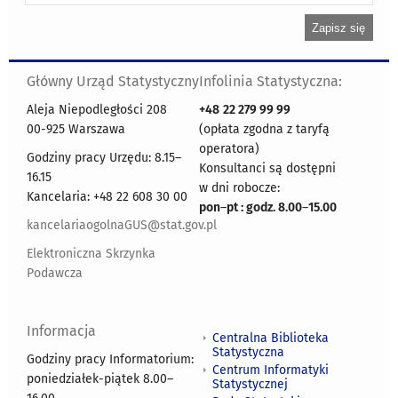
Główny Urząd Statystyczny
Infolinia Statystyczna:
Aleja Niepodległości 208
+48
22 279 99 99
00-925 Warszawa
(opłata zgodna z taryfą
operatora)
Godziny pracy Urzędu: 8.15–
Konsultanci są dostępni
16.15
w dni robocze:
Kancelaria: +48 22 608 30 00
pon
–
pt : godz. 8.00
–
15.00
kancelariaogolnaGUS@stat.gov.pl
Elektroniczna Skrzynka
Podawcza
Informacja
Centralna Biblioteka
Statystyczna
Godziny pracy Informatorium:
Centrum Informatyki
poniedziałek-piątek 8.00
–
Statystycznej