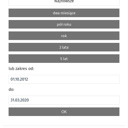
Najnowsze
dwa miesiące
pół roku
rok
2 lata
5 lat
lub zakres od:
do: