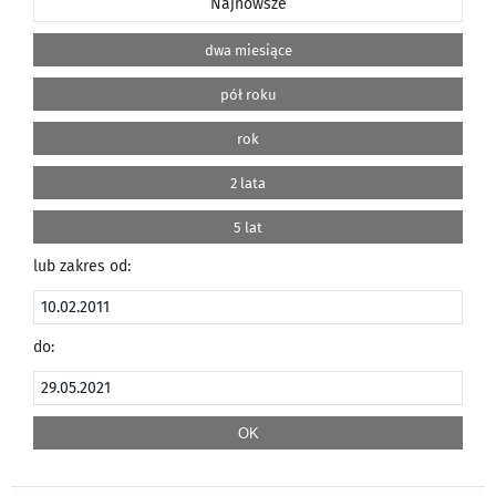
Najnowsze
dwa miesiące
pół roku
rok
2 lata
5 lat
lub zakres od:
do: