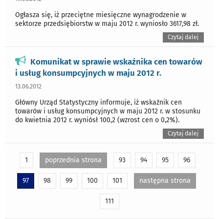
Ogłasza się, iż przeciętne miesięczne wynagrodzenie w
sektorze przedsiębiorstw w maju 2012 r. wyniosło 3617,98 zł.
Czytaj dalej
Komunikat w sprawie wskaźnika cen towarów
i usług konsumpcyjnych w maju 2012 r.
13.06.2012
Główny Urząd Statystyczny informuje, iż wskaźnik cen
towarów i usług konsumpcyjnych w maju 2012 r. w stosunku
do kwietnia 2012 r. wyniósł 100,2 (wzrost cen o 0,2%).
Czytaj dalej
1
poprzednia strona
93
94
95
96
97
98
99
100
101
następna strona
111