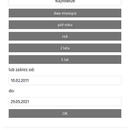
Najnowsze
dwa miesiące
pół roku
rok
2 lata
5 lat
lub zakres od:
do: