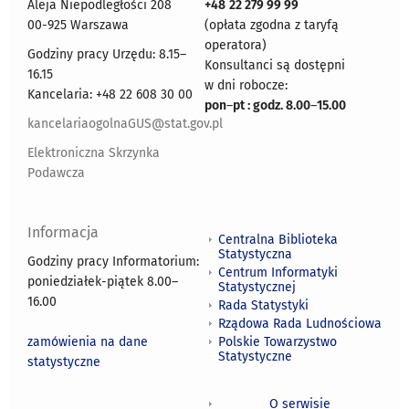
Aleja Niepodległości 208
+48
22 279 99 99
00-925 Warszawa
(opłata zgodna z taryfą
operatora)
Godziny pracy Urzędu: 8.15–
Konsultanci są dostępni
16.15
w dni robocze:
Kancelaria: +48 22 608 30 00
pon
–
pt : godz. 8.00
–
15.00
kancelariaogolnaGUS@stat.gov.pl
Elektroniczna Skrzynka
Podawcza
Informacja
Centralna Biblioteka
Statystyczna
Godziny pracy Informatorium:
Centrum Informatyki
poniedziałek-piątek 8.00
–
Statystycznej
16.00
Rada Statystyki
Rządowa Rada Ludnościowa
zamówienia na dane
Polskie Towarzystwo
Statystyczne
statystyczne
O serwisie