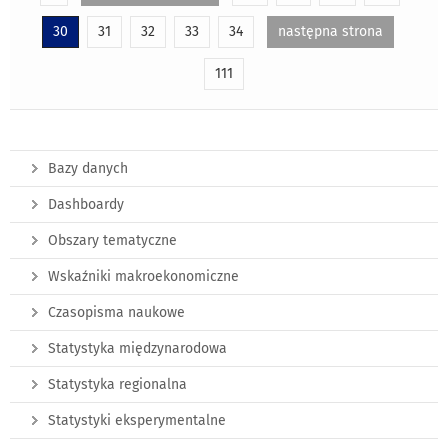
30
31
32
33
34
następna strona
111
Bazy danych
Dashboardy
Obszary tematyczne
Wskaźniki makroekonomiczne
Czasopisma naukowe
Statystyka międzynarodowa
Statystyka regionalna
Statystyki eksperymentalne